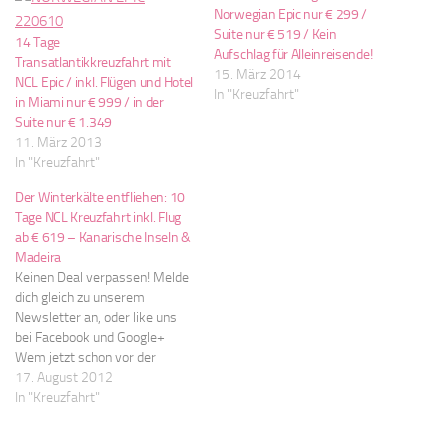
Norwegian Epic nur € 299 /
Suite nur € 519 / Kein
14 Tage
Aufschlag für Alleinreisende!
Transatlantikkreuzfahrt mit
15. März 2014
NCL Epic / inkl. Flügen und Hotel
In "Kreuzfahrt"
in Miami nur € 999 / in der
Suite nur € 1.349
11. März 2013
In "Kreuzfahrt"
Der Winterkälte entfliehen: 10
Tage NCL Kreuzfahrt inkl. Flug
ab € 619 – Kanarische Inseln &
Madeira
Keinen Deal verpassen! Melde
dich gleich zu unserem
Newsletter an, oder like uns
bei Facebook und Google+
Wem jetzt schon vor der
Winterkälte im Dezember und
17. August 2012
Jänner graut, der kann jetzt
In "Kreuzfahrt"
kostengünstig vorsorgen. Mit
der Norwegian Spirit von NCL