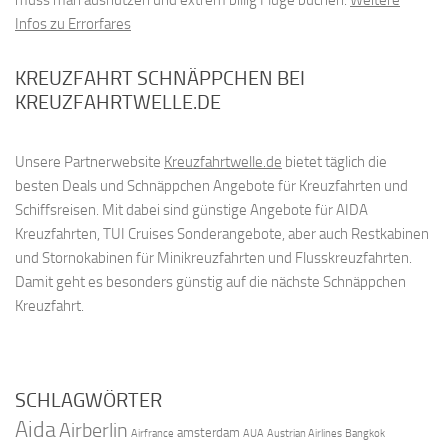
muss man ausnützen und extrem billig Flüge buchen.
Weitere
Infos zu Errorfares
KREUZFAHRT SCHNÄPPCHEN BEI
KREUZFAHRTWELLE.DE
Unsere Partnerwebsite
Kreuzfahrtwelle.de
bietet täglich die
besten Deals und Schnäppchen Angebote für Kreuzfahrten und
Schiffsreisen. Mit dabei sind günstige Angebote für AIDA
Kreuzfahrten, TUI Cruises Sonderangebote, aber auch Restkabinen
und Stornokabinen für Minikreuzfahrten und Flusskreuzfahrten.
Damit geht es besonders günstig auf die nächste Schnäppchen
Kreuzfahrt.
SCHLAGWÖRTER
Aida
Airberlin
amsterdam
Airfrance
AUA
Austrian Airlines
Bangkok