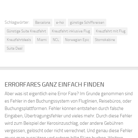
geht es für 10 Tage auf
Kreuzfahrt Richtung Kanaren
und Madeira. Ihr fliegt von…
Schlagwörter:
Barcelona
e-hoi
günstige Schiffsreisen
Günstige Suite Kreuzfahrt
Kreuzfahrt inklusive Flug
Kreuzfahrt mit Flug
Kreuzfahrtdeals
Miami
NCL
Norwegian Epic
Stornokabine
Suite Deal
ERRORFARES GANZ EINFACH FINDEN
Aber was ist eigentlich eine Error Fare? Im Grunde genommen sind
es Fehler in den Buchungssystem von Fluglinien, Reisebüros, oder
Buchungsplattformen. Fehler können entstehen durch falsche
Eingaben, Übertragungsfehler und vieles mehr. Durch diese Fehler
wird zum Beispiel der Kerosinzuschlag, oder andere Gebühren
vergessen, gelöscht oder nicht verrechnet. Und genau diese Fehler