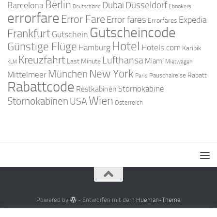
Berlin
Dubai
Düsseldorf
Barcelona
Ebookers
Deutschland
errorfare
Error Fare
Error fares
Expedia
Errorfares
Gutscheincode
Frankfurt
Gutschein
Hotel
Günstige Flüge
Hamburg
Hotels.com
Karibik
Kreuzfahrt
Lufthansa
Miami
Last Minute
Mietwagen
KLM
New York
München
Mittelmeer
Rabatt
Pauschalreise
Paris
Rabattcode
Stornokabine
Restkabinen
Wien
Stornokabinen
USA
Österreich
Powered by
- Entworfen mit dem
Hueman-Theme