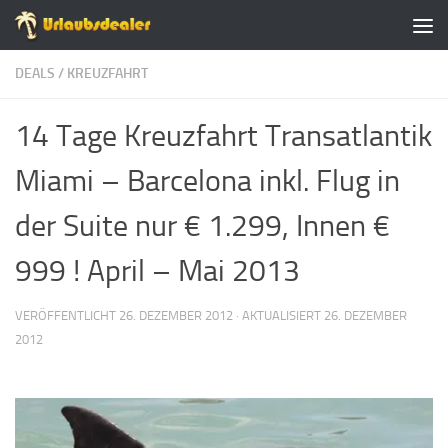
Zum Inhalt springen
DEALS
/
KREUZFAHRT
14 Tage Kreuzfahrt Transatlantik
Miami – Barcelona inkl. Flug in
der Suite nur € 1.299, Innen €
999 ! April – Mai 2013
VERÖFFENTLICHT
26. DEZEMBER 2012
· AKTUALISIERT
26. DEZEMBER
2012