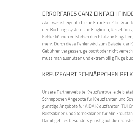
ERRORFARES GANZ EINFACH FIND
Aber was ist eigentlich eine Error Fare? Im Gru
den Buchungssystem von Fluglinien, Reisebüros
Fehler können entstehen durch falsche Eingaben,
mehr. Durch diese Fehler wird zum Beispiel der 
Gebühren vergessen, gelöscht oder nicht verrech
muss man ausnützen und extrem billig Flüge bu
KREUZFAHRT SCHNÄPPCHEN BEI 
Unsere Partnerwebsite
Kreuzfahrtwelle.de
bietet
Schnäppchen Angebote für Kreuzfahrten und Schif
günstige Angebote für AIDA Kreuzfahrten, TUI C
Restkabinen und Stornokabinen für Minikreuzfah
Damit geht es besonders günstig auf die nächst