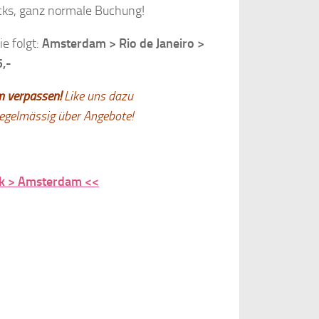
icks, ganz normale Buchung!
e folgt:
Amsterdam > Rio de Janeiro >
5,-
om verpassen!
Like uns dazu
regelmässig über Angebote!
rk > Amsterdam <<