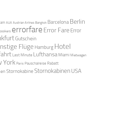
Berlin
Barcelona
dam
AUA
Austrian Airlines
Bangkok
errorfare
Error Fare
Error
bookers
nkfurt
Gutschein
Hotel
nstige Flüge
Hamburg
fahrt
Lufthansa
Miami
Last Minute
Mietwagen
 York
Rabatt
Pauschalreise
Paris
Stornokabinen
USA
Stornokabine
nen