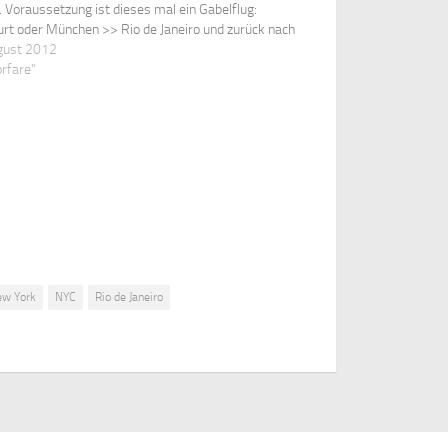
. Voraussetzung ist dieses mal ein Gabelflug:
urt oder München >> Rio de Janeiro und zurück nach
d Malpensa. Die Reise muss innerhalb der Monate
gust 2012
ber und…
orfare"
w York
NYC
Rio de Janeiro