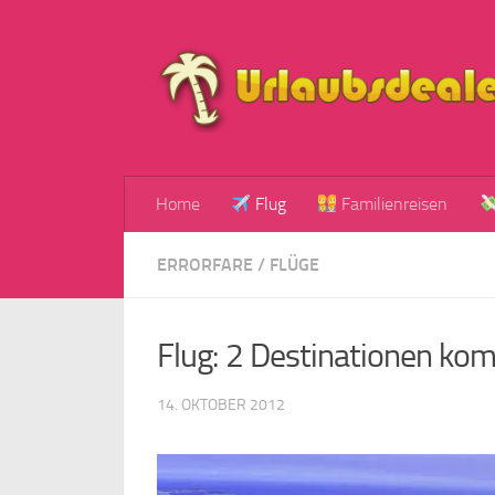
Zum Inhalt springen
Home
Flug
Familienreisen
ERRORFARE
/
FLÜGE
Flug: 2 Destinationen ko
14. OKTOBER 2012