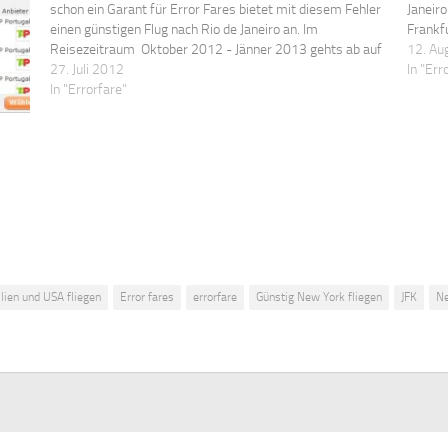
schon ein Garant für Error Fares bietet mit diesem Fehler
Janeiro
einen günstigen Flug nach Rio de Janeiro an. Im
Frankf
Reisezeitraum Oktober 2012 - Jänner 2013 gehts ab auf
Mailan
12. Au
den Zuckerhut um heiße € 271,-. Was…
27. Juli 2012
Novem
In "Err
In "Errorfare"
ilien und USA fliegen
Error fares
errorfare
Günstig New York fliegen
JFK
Ne