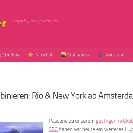
Täglich günstig urlauben
Errorfare
Pauschal
Städtereise
Kreuzfahrt
mbinieren: Rio & New York ab Amsterd
Passend zu unserem
gestrigen Artikel
820
haben wir heute ein weiteres Flu