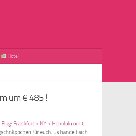
Hotel
am um € 485 !
: Flug: Frankfurt > NY > Honolulu um €
gschnäppchen für euch. Es handelt sich