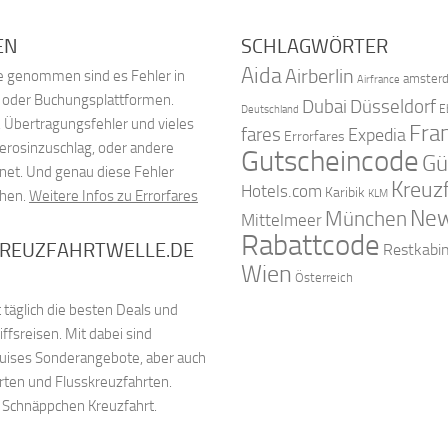
EN
SCHLAGWÖRTER
Aida
Airberlin
nde genommen sind es Fehler in
amster
Airfrance
, oder Buchungsplattformen.
Dubai
Düsseldorf
E
Deutschland
 Übertragungsfehler und vieles
Fra
fares
Expedia
Errorfares
Kerosinzuschlag, oder andere
Gutscheincode
Gü
net. Und genau diese Fehler
Kreuz
Hotels.com
Karibik
chen.
Weitere Infos zu Errorfares
KLM
New
München
Mittelmeer
Rabattcode
KREUZFAHRTWELLE.DE
Restkabi
Wien
Österreich
 täglich die besten Deals und
fsreisen. Mit dabei sind
ruises Sonderangebote, aber auch
rten und Flusskreuzfahrten.
e Schnäppchen Kreuzfahrt.