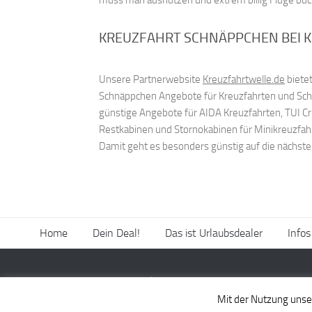
KREUZFAHRT SCHNÄPPCHEN BEI 
Unsere Partnerwebsite
Kreuzfahrtwelle.de
bietet
Schnäppchen Angebote für Kreuzfahrten und Schif
günstige Angebote für AIDA Kreuzfahrten, TUI C
Restkabinen und Stornokabinen für Minikreuzfah
Damit geht es besonders günstig auf die nächst
Home
Dein Deal!
Das ist Urlaubsdealer
Infos
Powered by
- Entworfen mit dem
Hueman-Theme
Mit der Nutzung unser