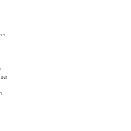
eer
en
meer
n