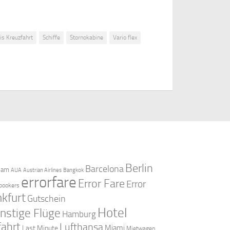
is Kreuzfahrt
Schiffe
Stornokabine
Vario flex
Berlin
Barcelona
dam
AUA
Austrian Airlines
Bangkok
errorfare
Error Fare
Error
bookers
nkfurt
Gutschein
Hotel
nstige Flüge
Hamburg
fahrt
Lufthansa
Miami
Last Minute
Mietwagen