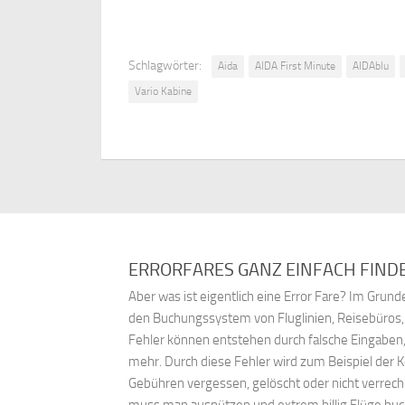
Schlagwörter:
Aida
AIDA First Minute
AIDAblu
Vario Kabine
ERRORFARES GANZ EINFACH FIND
Aber was ist eigentlich eine Error Fare? Im Gru
den Buchungssystem von Fluglinien, Reisebüros
Fehler können entstehen durch falsche Eingaben,
mehr. Durch diese Fehler wird zum Beispiel der 
Gebühren vergessen, gelöscht oder nicht verrech
muss man ausnützen und extrem billig Flüge bu