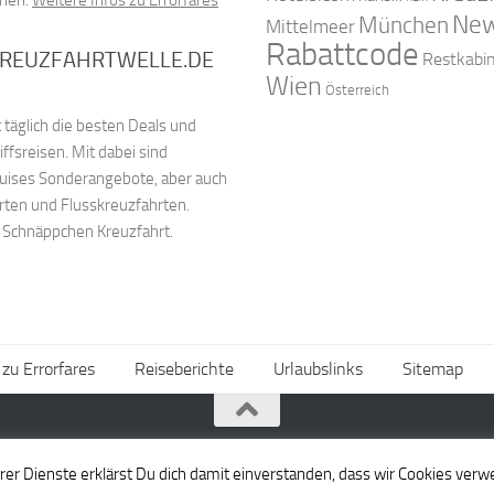
New
München
Mittelmeer
Rabattcode
KREUZFAHRTWELLE.DE
Restkabi
Wien
Österreich
 täglich die besten Deals und
fsreisen. Mit dabei sind
ruises Sonderangebote, aber auch
rten und Flusskreuzfahrten.
e Schnäppchen Kreuzfahrt.
 zu Errorfares
Reiseberichte
Urlaubslinks
Sitemap
er Dienste erklärst Du dich damit einverstanden, dass wir Cookies ver