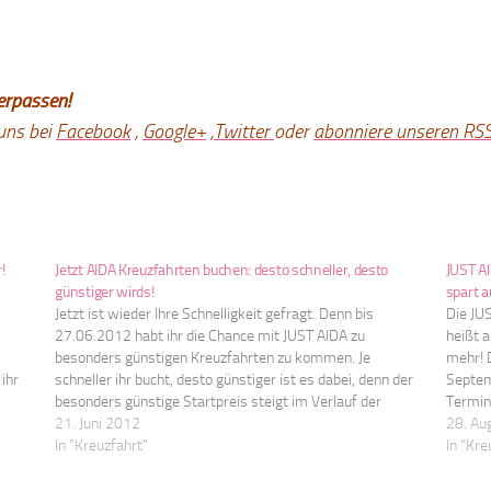
erpassen!
uns bei
Facebook
,
Google+
,
Twitter
oder
abonniere unseren RS
!
Jetzt AIDA Kreuzfahrten buchen: desto schneller, desto
JUST AI
günstiger wirds!
spart 
Jetzt ist wieder Ihre Schnelligkeit gefragt. Denn bis
Die JU
27.06.2012 habt ihr die Chance mit JUST AIDA zu
heißt a
besonders günstigen Kreuzfahrten zu kommen. Je
mehr! 
ihr
schneller ihr bucht, desto günstiger ist es dabei, denn der
Septem
besonders günstige Startpreis steigt im Verlauf der
Termin
re…
Aktion stetig an. Jetzt bei AIDA buchen! Folgende Angebote
21. Juni 2012
ist das
28. Au
könnt ihr…
In "Kreuzfahrt"
In "Kre