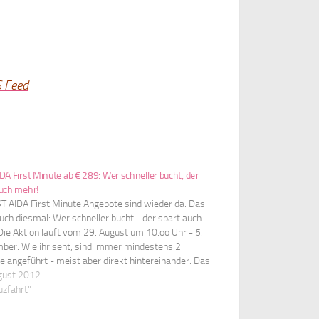
S Feed
DA First Minute ab € 289: Wer schneller bucht, der
auch mehr!
ST AIDA First Minute Angebote sind wieder da. Das
uch diesmal: Wer schneller bucht - der spart auch
Die Aktion läuft vom 29. August um 10.oo Uhr - 5.
ber. Wie ihr seht, sind immer mindestens 2
e angeführt - meist aber direkt hintereinander. Das
 Prinzip…
gust 2012
uzfahrt"