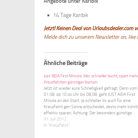
Angebote unter Karibik
14 Tage Karibik
Jetzt! Keinen Deal von Urlaubsdealer.com v
Melde dich zu unserem Newsletter an, like 
Ähnliche Beiträge
Just AIDA First Minute: Wer schneller bucht, spart mehr
Kreuzfahrten günstiger buchen.
Jetzt ist wieder eure Schnelligkeit gefragt. Denn vom
01.08. ab 10.oo Uhr bis 08.08. geht JUST AIDA First
Minute an den Start. Je schneller ihr euch für eine
Kreuzfahrt gen Sonne entscheidet, desto mehr könnt 
effektiv sparen. Achtung: Der besonders günstige
Startpreis steigt im Verlauf der Aktion stetig an. Eu
31. Juli 2012
In "Kreuzfahrt"