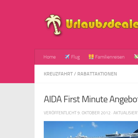
Zum Inhalt springen
Home
Flug
Familienreisen
KREUZFAHRT
/
RABATTAKTIONEN
AIDA First Minute Angebot
VERÖFFENTLICHT
9. OKTOBER 2012
· AKTUALISIE