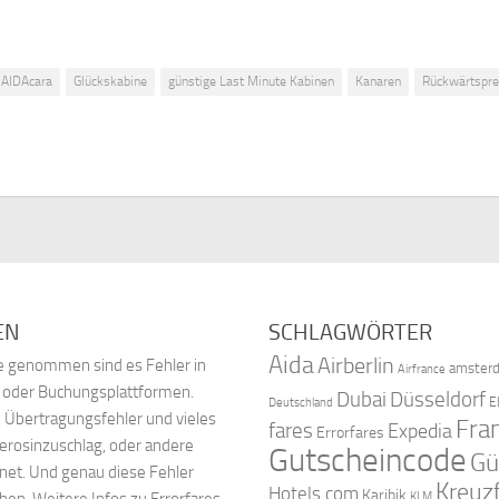
AIDAcara
Glückskabine
günstige Last Minute Kabinen
Kanaren
Rückwärtspre
EN
SCHLAGWÖRTER
Aida
Airberlin
nde genommen sind es Fehler in
amster
Airfrance
, oder Buchungsplattformen.
Dubai
Düsseldorf
E
Deutschland
 Übertragungsfehler und vieles
Fra
fares
Expedia
Errorfares
Kerosinzuschlag, oder andere
Gutscheincode
Gü
net. Und genau diese Fehler
Kreuz
Hotels.com
Karibik
chen.
Weitere Infos zu Errorfares
KLM