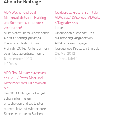
Ähnliche Beiträge
AIDA Wochenend Deal:
Nordeuropa Kreuzfahrt mit der
Minikreuzfahrten im Frühling
AIDAcara, AIDAsol oder AIDAblu,
und Sommer 2014 ab nur €
4 Tage ab € 449,-
299 buchen!
Liebe
AIDA bietet übers Wochenende
Urlaubsdealsuchende: Das
ein paar richtige günstige
dieswöchige Angebot von
Kreuzfahrtdeals für das
AIDA ist eine 4 tägige
Frühjahr 2014. Perfekt um ein
Nordeuropa Kreuzfahrt mit der
paar Tage zu entspannen. Um
AIDAcara, AIDAsol oder
24. Mai 2012
nur € 299 gehts los! Hier eine
6. Dezember 2013
AIDAblu. Bis zum 31.5. habt ihr
In "Kreuzfahrt"
Übersicht der Deals: 4 Tage
In "Deals"
die Chance eine günstige
westliches Mittelmeer am
Kabine zu ergattern, los gehts
AIDA First Minute: Kurzreisen
14.04.2014 Schiff: AIDAvita
bei einem Preis von € 449,-.
ab € 299 / Rotes Meer und
Häfen: ab Mallorca, Cannes,
Das An- und Abreisepaket
Mittelmeer mit Flug schon ab €
Barcelona, an Mallorca Kosten
kann seperat zugebucht
679
nur € 299…
werden. Angefahrene Häfen
Um 10:00 Uhr gehts los! Jetzt
sind:
schon informieren,
- Kiel, Oslo, Oslo, Kopenhagen, Kiel
entscheiden und als Erster
-
buchen! Jetzt ist wieder eure
oder Warnemünde, Oslo, Kopenhagen, 
Schnelligkeit beim Buchen