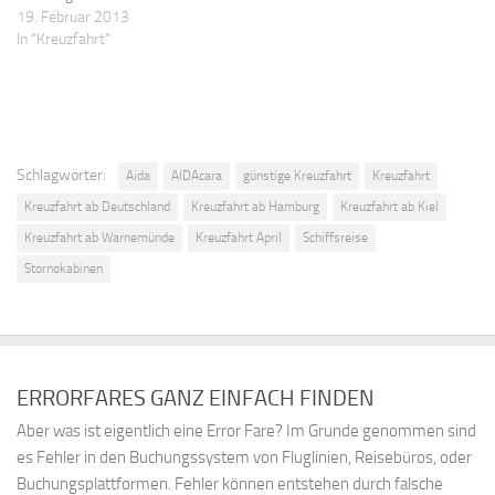
gefragt. Restkabinen und
19. Februar 2013
Stornokabinen kommen
In "Kreuzfahrt"
wieder günstige in den AIDA
Sale. Diesmal läuft die Aktion
vom 20.2. bis 27.02.2013. Je
schneller ihr euch für eine
Kreuzfahrt gen Sonne
entscheiden, desto mehr…
Schlagwörter:
Aida
AIDAcara
günstige Kreuzfahrt
Kreuzfahrt
Kreuzfahrt ab Deutschland
Kreuzfahrt ab Hamburg
Kreuzfahrt ab Kiel
Kreuzfahrt ab Warnemünde
Kreuzfahrt April
Schiffsreise
Stornokabinen
ERRORFARES GANZ EINFACH FINDEN
Aber was ist eigentlich eine Error Fare? Im Grunde genommen sind
es Fehler in den Buchungssystem von Fluglinien, Reisebüros, oder
Buchungsplattformen. Fehler können entstehen durch falsche