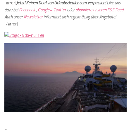
[error]
Jetzt! Keinen Deal von Urlaubsdealer.com verpassen!
Like uns
dazu bei
Facebook
,
Google+
,
Twitter
oder
abonniere unseren RSS Feed.
Auch unser
Newsletter
informiert dich regelmässig über Angebote!
[/error]