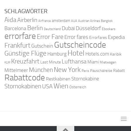
SCHLAGWÖRTER
Aida
Airberlin
amsterdam
Airfrance
AUA
Austrian Airlines
Bangkok
Berlin
Dubai
Düsseldorf
Barcelona
Ebookers
Deutschland
errorfare
Error Fare
Error fares
Expedia
Errorfares
Gutscheincode
Frankfurt
Gutschein
Hotel
Günstige Flüge
Hamburg
Hotels.com
Karibik
Kreuzfahrt
Lufthansa
Miami
Last Minute
Mietwagen
KLM
New York
München
Mittelmeer
Rabatt
Pauschalreise
Paris
Rabattcode
Stornokabine
Restkabinen
Wien
Stornokabinen
USA
Österreich