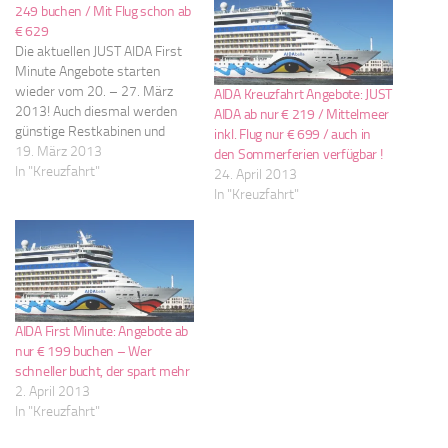
249 buchen / Mit Flug schon ab
€ 629
Die aktuellen JUST AIDA First
Minute Angebote starten
wieder vom 20. – 27. März
AIDA Kreuzfahrt Angebote: JUST
2013! Auch diesmal werden
AIDA ab nur € 219 / Mittelmeer
günstige Restkabinen und
inkl. Flug nur € 699 / auch in
Stornokabinen zum
19. März 2013
den Sommerferien verfügbar !
Schnäppchenpreis angeboten.
In "Kreuzfahrt"
24. April 2013
Los gehts ab bereits € 249 !
In "Kreuzfahrt"
Das Prinzip und unser
Tip: desto schneller man bucht,
desto günstiger sind die
Angebote. Denn im Lauf der
Aktion steigen die…
AIDA First Minute: Angebote ab
nur € 199 buchen – Wer
schneller bucht, der spart mehr
2. April 2013
In "Kreuzfahrt"