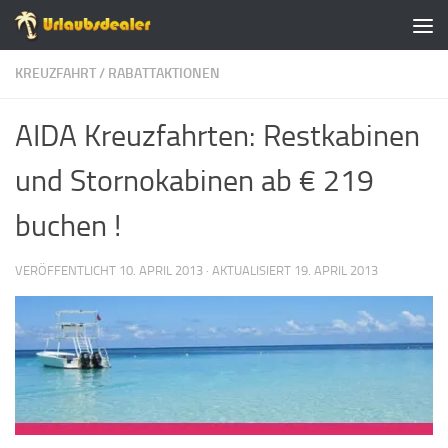
Zum Inhalt springen
KREUZFAHRT
/
RABATTAKTIONEN
AIDA Kreuzfahrten: Restkabinen
und Stornokabinen ab € 219
buchen !
VERÖFFENTLICHT
10. APRIL 2013
· AKTUALISIERT
19. APRIL 2013