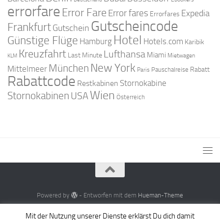
errorfare
Error Fare
Error fares
Expedia
Errorfares
Gutscheincode
Frankfurt
Gutschein
Hotel
Günstige Flüge
Hamburg
Hotels.com
Karibik
Kreuzfahrt
Lufthansa
Miami
Last Minute
Mietwagen
KLM
New York
München
Mittelmeer
Rabatt
Pauschalreise
Paris
Rabattcode
Stornokabine
Restkabinen
Wien
Stornokabinen
USA
Österreich
Powered by
- Entworfen mit dem
Hueman-Theme
Mit der Nutzung unserer Dienste erklärst Du dich damit