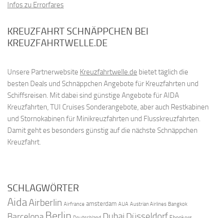
Infos zu Errorfares
KREUZFAHRT SCHNÄPPCHEN BEI
KREUZFAHRTWELLE.DE
Unsere Partnerwebsite
Kreuzfahrtwelle.de
bietet täglich die
besten Deals und Schnäppchen Angebote für Kreuzfahrten und
Schiffsreisen. Mit dabei sind günstige Angebote für AIDA
Kreuzfahrten, TUI Cruises Sonderangebote, aber auch Restkabinen
und Stornokabinen für Minikreuzfahrten und Flusskreuzfahrten.
Damit geht es besonders günstig auf die nächste Schnäppchen
Kreuzfahrt.
SCHLAGWÖRTER
Aida
Airberlin
amsterdam
Airfrance
AUA
Austrian Airlines
Bangkok
Berlin
Dubai
Düsseldorf
Barcelona
Ebookers
Deutschland