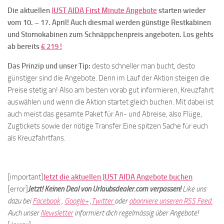
Die aktuellen
JUST AIDA First Minute Angebote
starten wieder
vom 10. – 17. April! Auch diesmal werden günstige Restkabinen
und Stornokabinen zum Schnäppchenpreis angeboten. Los gehts
ab bereits
€ 219 !
Das Prinzip und unser Tip:
desto schneller man bucht, desto
günstiger sind die Angebote. Denn im Lauf der Aktion steigen die
Preise stetig an! Also am besten vorab gut informieren, Kreuzfahrt
auswählen und wenn die Aktion startet gleich buchen. Mit dabei ist
auch meist das gesamte Paket für An- und Abreise, also Flüge,
Zugtickets sowie der nötige Transfer.Eine spitzen Sache für euch
als Kreuzfahrtfans.
[important]
Jetzt die aktuellen JUST AIDA Angebote buchen
[error]
Jetzt! Keinen Deal von Urlaubsdealer.com verpassen!
Like uns
dazu bei
Facebook
,
Google+
,
Twitter
oder
abonniere unseren RSS Feed.
Auch unser
Newsletter
informiert dich regelmässig über Angebote!