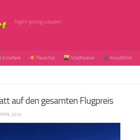
Täglich günstig urlauben
Errorfare
Pauschal
Städtereise
Kreuzfahrt
batt auf den gesamten Flugpreis
 APRIL 2016