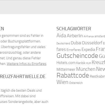
EN
SCHLAGWÖRTER
Aida
Airberlin
nde genommen sind es Fehler in
amster
Airfrance
, oder Buchungsplattformen.
Dubai
Düsseldorf
E
Deutschland
 Übertragungsfehler und vieles
Fra
fares
Expedia
Errorfares
Kerosinzuschlag, oder andere
Gutscheincode
Gü
net. Und genau diese Fehler
Kreuz
Hotels.com
Karibik
chen.
Weitere Infos zu Errorfares
KLM
New
München
Mittelmeer
Rabattcode
KREUZFAHRTWELLE.DE
Restkabi
Wien
Österreich
 täglich die besten Deals und
fsreisen. Mit dabei sind
ruises Sonderangebote, aber auch