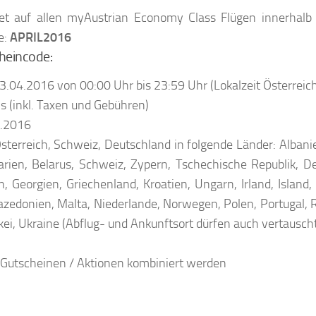
altet auf allen myAustrian Economy Class Flügen innerhal
e:
APRIL2016
cheincode:
.04.2016 von 00:00 Uhr bis 23:59 Uhr (Lokalzeit Österreic
s (inkl. Taxen und Gebühren)
6.2016
Österreich, Schweiz, Deutschland in folgende Länder: Alban
arien, Belarus, Schweiz, Zypern, Tschechische Republik, D
n, Georgien, Griechenland, Kroatien, Ungarn, Irland, Island,
zedonien, Malta, Niederlande, Norwegen, Polen, Portugal, 
ei, Ukraine (Abflug- und Ankunftsort dürfen auch vertausch
 Gutscheinen / Aktionen kombiniert werden