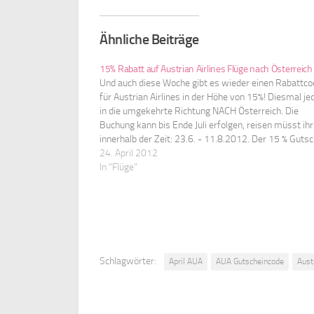
Ähnliche Beiträge
15% Rabatt auf Austrian Airlines Flüge nach Österreich
Und auch diese Woche gibt es wieder einen Rabattco
für Austrian Airlines in der Höhe von 15%! Diesmal je
in die umgekehrte Richtung NACH Österreich. Die
Buchung kann bis Ende Juli erfolgen, reisen müsst ihr
innerhalb der Zeit: 23.6. - 11.8.2012. Der 15 % Gutsc
gilt auf den gesamten Flugpreis, inkl.…
24. April 2012
In "Flüge"
Schlagwörter:
April AUA
AUA Gutscheincode
Aust