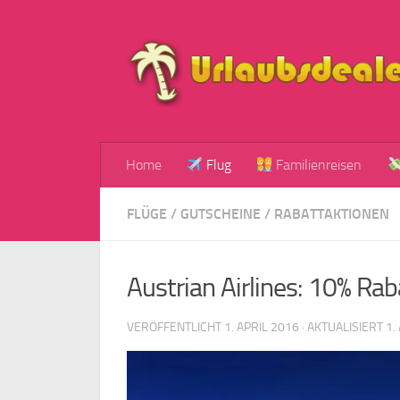
Zum Inhalt springen
Home
Flug
Familienreisen
FLÜGE
/
GUTSCHEINE
/
RABATTAKTIONEN
Austrian Airlines: 10% Ra
VERÖFFENTLICHT
1. APRIL 2016
· AKTUALISIERT
1.