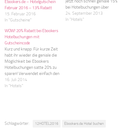
jetzt noch schnell geniale 15%
Ebookers.de – Hotelgutschein
bei Hotelbuchungen über
Februar 2016 – 13% Rabatt
Ebookers. Verwendet einfach
24. September 2013
15. Februar 2016
den unten angeführten Link
In "Hotels"
In "Gutscheine"
und gebt im Feld “Ich habe
WOW! 20% Rabatt bei Ebookers
einen Gutschein-Code” den
Hotelbuchungen mit
Rabattcode: “HOTEL24” ein.
Gutscheincode
Der Gutschein gilt für viele
Kurz und knapp: Für kurze Zeit
Hotels, das Angebot ist riesig.
habt ihr wieder die geniale die
Super Sache:…
Möglichkeit bei Ebookers
Hotelbuchungen satte 20% zu
sparen! Verwendet einfach den
unten angeführten Link und
16. Juli 2014
gebt im Feld “Ich habe einen
In "Hotels"
Gutschein-Code” den
Rabattcode: “EBK20HOTEL”
ein. Der Gutschein gilt für viele
Hotels, das Angebot ist riesig.
Super Sache:…
Schlagwörter:
12HOTEL2016
Ebookers.de Hotel buchen