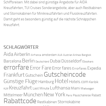
Schiffsreisen. Mit dabei sind günstige Angebote für AIDA
Kreuzfahrten, TUI Cruises Sonderangebote, aber auch Restkabinen
und Stornokabinen für Minikreuzfahrten und Flusskreuzfahrten.
Damit geht es besonders günstig auf die nächste Schnäppchen
Kreuzfahrt.
SCHLAGWÖRTER
Aida
Airberlin
amsterdam
Airfrance
AUA
Austrian Airlines
Bangkok
Berlin
Dubai
Düsseldorf
Barcelona
Ebookers
Deutschland
errorfare
Error Fare
Error fares
Expedia
Errorfares
Gutscheincode
Frankfurt
Gutschein
Hotel
Günstige Flüge
Hamburg
Hotels.com
Karibik
Kreuzfahrt
Lufthansa
Miami
Last Minute
Mietwagen
KLM
New York
München
Mittelmeer
Rabatt
Pauschalreise
Paris
Rabattcode
Stornokabine
Restkabinen