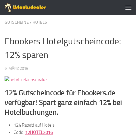
Zum Inhalt springen
GUTSCHEINE
/
HOTELS
Ebookers Hotelgutscheincode:
12% sparen
9. MÄRZ 2016
12% Gutscheincode für Ebookers.de
verfügbar! Spart ganz einfach 12% bei
Hotelbuchungen.
12% Rabatt auf Hotels
Code:
12HOTEL2016