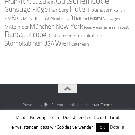
Gutscheincode
Frankfurt
Gutschein
Hotel
Günstige Flüge
Hamburg
Hotels.com
Karibik
Kreuzfahrt
Lufthansa
Miami
Last Minute
Mietwagen
KLM
New York
München
Mittelmeer
Rabatt
Pauschalreise
Paris
Rabattcode
Stornokabine
Restkabinen
Wien
Stornokabinen
USA
Österreich
Powered by
- Entworfen mit dem
Hueman-Theme
Mit der Nutzung unserer Dienste erklärst Du dich damit
einverstanden, dass wir Cookies verwenden.
Details
OK!