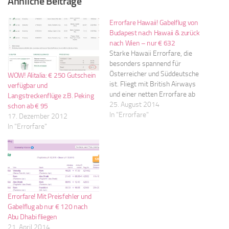
Ähnliche Beiträge
Errorfare Hawaii! Gabelflug von
Budapest nach Hawaii & zurück
nach Wien – nur € 632
Starke Hawaii Errorfare, die
besonders spannend für
Österreicher und Süddeutsche
WOW! Alitalia: € 250 Gutschein
ist. Fliegt mit British Airways
verfügbar und
und einer netten Errorfare ab
Langstreckenflüge z.B. Peking
nur € 632 nach Hawaii. Los
25. August 2014
schon ab € 95
gehts ab Budapest und zurück
In "Errorfare"
17. Dezember 2012
nach Wien. Genießt eine der
In "Errorfare"
spannendsten Inselketten im
Pazifischen Ozean und erlebt
und surft auf Oahu, Big Island,
Maui…
Errorfare! Mit Preisfehler und
Gabelflug ab nur € 120 nach
Abu Dhabi fliegen
21. April 2014