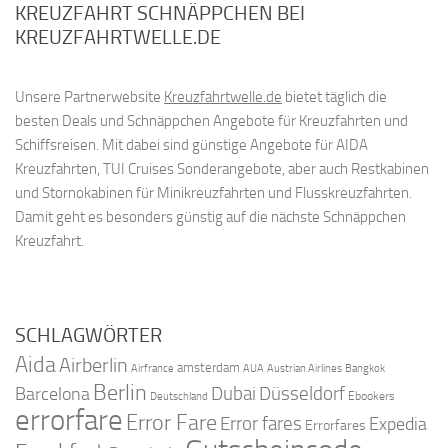
KREUZFAHRT SCHNÄPPCHEN BEI
KREUZFAHRTWELLE.DE
Unsere Partnerwebsite
Kreuzfahrtwelle.de
bietet täglich die
besten Deals und Schnäppchen Angebote für Kreuzfahrten und
Schiffsreisen. Mit dabei sind günstige Angebote für AIDA
Kreuzfahrten, TUI Cruises Sonderangebote, aber auch Restkabinen
und Stornokabinen für Minikreuzfahrten und Flusskreuzfahrten.
Damit geht es besonders günstig auf die nächste Schnäppchen
Kreuzfahrt.
SCHLAGWÖRTER
Aida
Airberlin
amsterdam
Airfrance
AUA
Austrian Airlines
Bangkok
Berlin
Dubai
Düsseldorf
Barcelona
Ebookers
Deutschland
errorfare
Error Fare
Error fares
Expedia
Errorfares