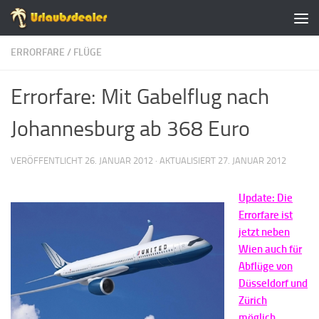
Zum Inhalt springen
ERRORFARE
/
FLÜGE
Errorfare: Mit Gabelflug nach
Johannesburg ab 368 Euro
VERÖFFENTLICHT
26. JANUAR 2012
· AKTUALISIERT
27. JANUAR 2012
Update: Die
Errorfare ist
jetzt neben
Wien auch für
Abflüge von
Düsseldorf und
Zürich
möglich.