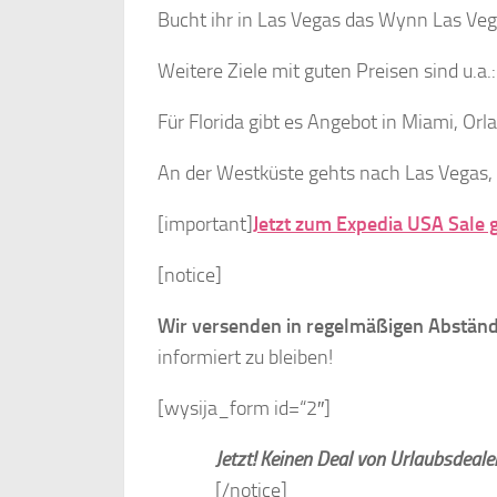
Bucht ihr in Las Vegas das Wynn Las Veg
Weitere Ziele mit guten Preisen sind u.a.
Für Florida gibt es Angebot in Miami, Orl
An der Westküste gehts nach Las Vegas, 
[important]
Jetzt zum Expedia USA Sale 
[notice]
Wir versenden in regelmäßigen Abständ
informiert zu bleiben!
[wysija_form id=“2″]
Jetzt! Keinen Deal von Urlaubsdeal
[/notice]