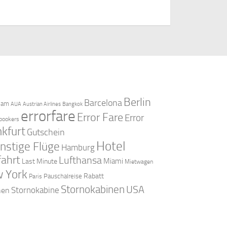
Berlin
Barcelona
dam
AUA
Austrian Airlines
Bangkok
errorfare
Error Fare
Error
bookers
nkfurt
Gutschein
Hotel
nstige Flüge
Hamburg
fahrt
Lufthansa
Miami
Last Minute
Mietwagen
 York
Rabatt
Pauschalreise
Paris
Stornokabinen
USA
Stornokabine
nen