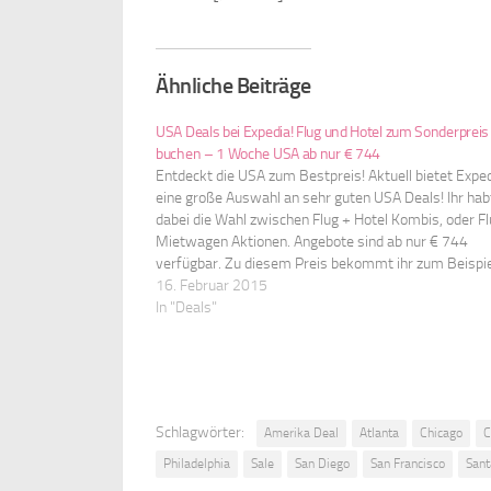
Ähnliche Beiträge
USA Deals bei Expedia! Flug und Hotel zum Sonderpreis
buchen – 1 Woche USA ab nur € 744
Entdeckt die USA zum Bestpreis! Aktuell bietet Expe
eine große Auswahl an sehr guten USA Deals! Ihr hab
dabei die Wahl zwischen Flug + Hotel Kombis, oder Fl
Mietwagen Aktionen. Angebote sind ab nur € 744
verfügbar. Zu diesem Preis bekommt ihr zum Beispie
Flug und 7 Nächte im guten…
16. Februar 2015
In "Deals"
Schlagwörter:
Amerika Deal
Atlanta
Chicago
C
Philadelphia
Sale
San Diego
San Francisco
Sant