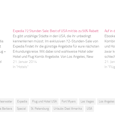
Expedia 72 Stunden Sale: Best of USA mit bis zu 50% Rabatt
Auf in 
Es gibt unzählige Städte in den USA, die ihr unbedingt
Ebooker
dia
kennenlernen müsst. Im exklusiven 72-Stunden-Sale von
Kombin
t
Expedia findet ihr die günstige Angebote für eure nächsten
und Hot
ug +
Erkundungsreise. Mit dabei sind wahlweise Hotel oder
zwar ke
Hotel und Flug Kombi Angebote. Von Los Angeles, New
schlech
l
York, San Francisco, Hawaii, Las Vegas, San Diego, über…
21. Januar 2014
USA…
21. Ja
In "Hotels"
In "Flü
learwater
Expedia
Flug und Hotel USA
Fort Myers
Las Vegas
Los Angeles
a Barbara
Special
St. Petersburg
Urlaubs Deal Amerika
USA