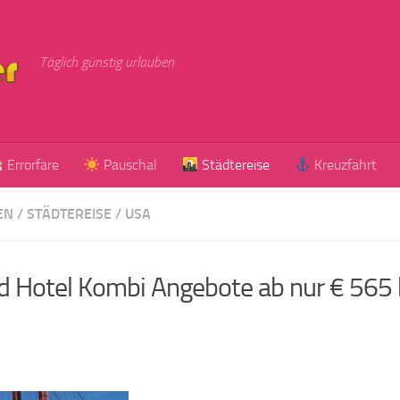
Täglich günstig urlauben
Errorfare
Pauschal
Städtereise
Kreuzfahrt
EN
/
STÄDTEREISE
/
USA
nd Hotel Kombi Angebote ab nur € 565 