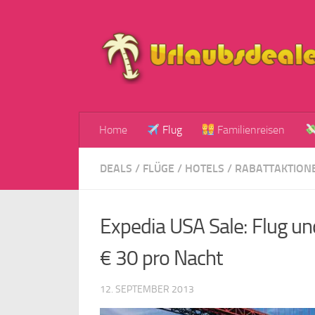
Zum Inhalt springen
Home
Flug
Familienreisen
DEALS
/
FLÜGE
/
HOTELS
/
RABATTAKTION
Expedia USA Sale: Flug u
€ 30 pro Nacht
12. SEPTEMBER 2013