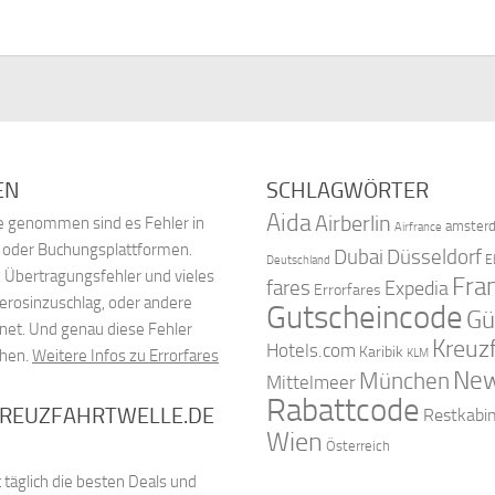
EN
SCHLAGWÖRTER
Aida
Airberlin
nde genommen sind es Fehler in
amster
Airfrance
, oder Buchungsplattformen.
Dubai
Düsseldorf
E
Deutschland
 Übertragungsfehler und vieles
Fra
fares
Expedia
Errorfares
Kerosinzuschlag, oder andere
Gutscheincode
Gü
net. Und genau diese Fehler
Kreuz
Hotels.com
Karibik
chen.
Weitere Infos zu Errorfares
KLM
New
München
Mittelmeer
Rabattcode
KREUZFAHRTWELLE.DE
Restkabi
Wien
Österreich
 täglich die besten Deals und