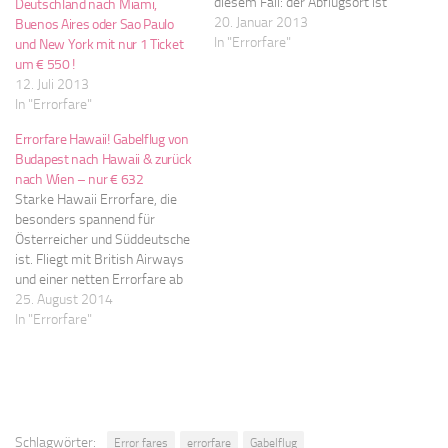
diesem Fall: der Abflugsort ist
Deutschland nach Miami,
nicht der Rückkehrort. Bei den
20. Januar 2013
Buenos Aires oder Sao Paulo
Gabelflügen gehts nach Lima,
In "Errorfare"
und New York mit nur 1 Ticket
Peru! Und das ganze ab
um € 550 !
ultragünstigen € 267!
12. Juli 2013
[important] Folgende Strecken
In "Errorfare"
könnt ihr wählen: Madrid -
Errorfare Hawaii! Gabelflug von
Lima…
Budapest nach Hawaii & zurück
nach Wien – nur € 632
Starke Hawaii Errorfare, die
besonders spannend für
Österreicher und Süddeutsche
ist. Fliegt mit British Airways
und einer netten Errorfare ab
nur € 632 nach Hawaii. Los
25. August 2014
gehts ab Budapest und zurück
In "Errorfare"
nach Wien. Genießt eine der
spannendsten Inselketten im
Pazifischen Ozean und erlebt
und surft auf Oahu, Big Island,
Maui…
Schlagwörter:
Error fares
errorfare
Gabelflug