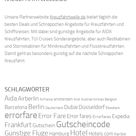
Unsere Partnerwebsite
Kreuzfahrtwelle.de
bietet täglich die
besten Deals und Schnäppchen Angebote für Kreuzfahrten und
Schiffsreisen. Mit dabei sind günstige Angebote für AIDA
Kreuzfahrten, TUI Cruises Sonderangebote, aber auch Restkabinen
und Stornokabinen für Minikreuzfahrten und Flusskreuzfahrten.
Damit geht es besonders günstig auf die nächste Schnäppchen
Kreuzfahrt.
SCHLAGWÖRTER
Aida
Airberlin
amsterdam
Airfrance
AUA
Austrian Airlines
Bangkok
Berlin
Dubai
Düsseldorf
Barcelona
Ebookers
Deutschland
errorfare
Error Fare
Error fares
Expedia
Errorfares
Gutscheincode
Frankfurt
Gutschein
Hotel
Günstige Flüge
Hamburg
Hotels.com
Karibik