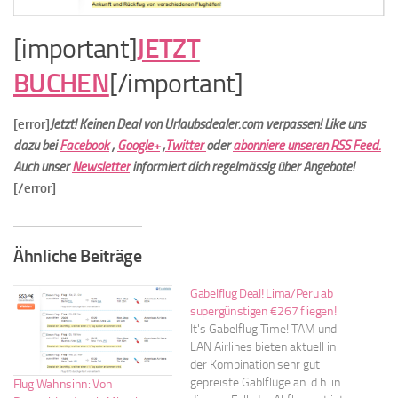
[important]
JETZT
BUCHEN
[/important]
[error]
Jetzt! Keinen Deal von Urlaubsdealer.com verpassen!
Like uns
dazu bei
Facebook
,
Google+
,
Twitter
oder
abonniere unseren RSS Feed.
Auch unser
Newsletter
informiert dich regelmässig über Angebote!
[/error]
Ähnliche Beiträge
Gabelflug Deal! Lima/Peru ab
supergünstigen €267 fliegen!
It's Gabelflug Time! TAM und
LAN Airlines bieten aktuell in
der Kombination sehr gut
gepreiste Gablflüge an. d.h. in
Flug Wahnsinn: Von