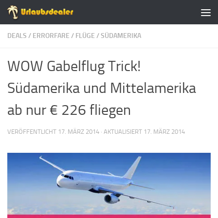
Zum Inhalt springen
DEALS
/
ERRORFARE
/
FLÜGE
/
SÜDAMERIKA
WOW Gabelflug Trick!
Südamerika und Mittelamerika
ab nur € 226 fliegen
VERÖFFENTLICHT
17. MÄRZ 2014
· AKTUALISIERT
17. MÄRZ 2014