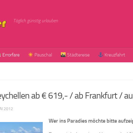
Täglich günstig urlauben
Errorfare
Pauschal
Städtereise
Kreuzfahrt
hellen ab € 619,- / ab Frankfurt / a
AI 2012
Wer ins Paradies möchte bitte aufze