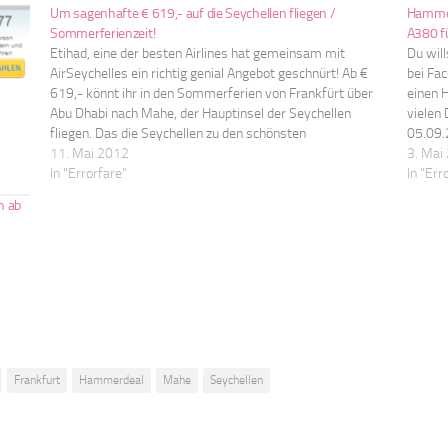
Um sagenhafte € 619,- auf die Seychellen fliegen /
Hammer
Sommerferienzeit!
A380 fü
Etihad, eine der besten Airlines hat gemeinsam mit
Du will
AirSeychelles ein richtig genial Angebot geschnürt! Ab €
bei Fa
619,- könnt ihr in den Sommerferien von Frankfürt über
einen 
Abu Dhabi nach Mahe, der Hauptinsel der Seychellen
vielen
fliegen. Das die Seychellen zu den schönsten
05.09.
Reisedestinationen der Welt gehören, brauchen wir euch
11. Mai 2012
erreic
3. Mai
ja wahrscheinlich nicht…
In "Errorfare"
der Lu
In "Err
n ab
Frankfurt
Hammerdeal
Mahe
Seychellen