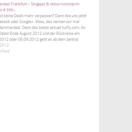
deal: Frankfurt – Singapur & retour nonstop im
r € 390,-
st keine Deals mehr verpassen? Dann like uns jetzt
cebook oder Google+. Wow, das nennen wir mal
Hammerdeal. Denn das bietet aktuell tuifly.com: An
 Daten Ende August 2012 und der Rückreise am
2012 oder 06.09.2012 geht es ab dem zentral
hbaren Flughafen Frankfurt mit einem Airbus 380
 2012
fthansa für gerade…
orfare"