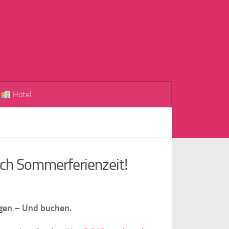
Hotel
uch Sommerferienzeit!
igen – Und buchen.