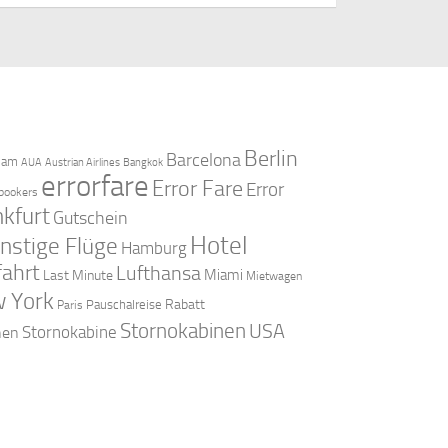
Berlin
Barcelona
dam
AUA
Austrian Airlines
Bangkok
errorfare
Error Fare
Error
bookers
nkfurt
Gutschein
Hotel
nstige Flüge
Hamburg
fahrt
Lufthansa
Miami
Last Minute
Mietwagen
 York
Rabatt
Pauschalreise
Paris
Stornokabinen
USA
Stornokabine
nen