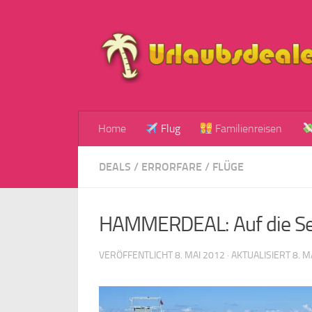
Zum Inhalt springen
Home
Flug
Familienreisen
DEALS
/
ERRORFARE
/
FLÜGE
HAMMERDEAL: Auf die Seyc
VERÖFFENTLICHT
8. MAI 2012
· AKTUALISIERT
8. M