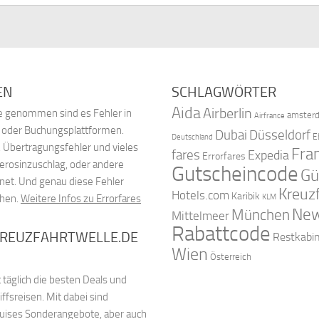
EN
SCHLAGWÖRTER
Aida
Airberlin
nde genommen sind es Fehler in
amster
Airfrance
, oder Buchungsplattformen.
Dubai
Düsseldorf
E
Deutschland
 Übertragungsfehler und vieles
Fra
fares
Expedia
Errorfares
Kerosinzuschlag, oder andere
Gutscheincode
Gü
net. Und genau diese Fehler
Kreuz
Hotels.com
Karibik
chen.
Weitere Infos zu Errorfares
KLM
New
München
Mittelmeer
Rabattcode
KREUZFAHRTWELLE.DE
Restkabi
Wien
Österreich
 täglich die besten Deals und
fsreisen. Mit dabei sind
ruises Sonderangebote, aber auch