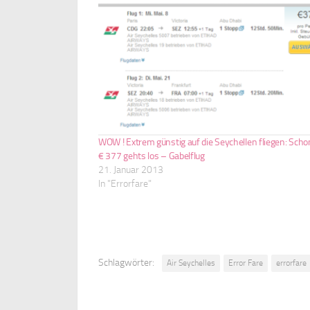
WOW ! Extrem günstig auf die Seychellen fliegen: Scho
€ 377 gehts los – Gabelflug
21. Januar 2013
In "Errorfare"
Schlagwörter:
Air Seychelles
Error Fare
errorfare