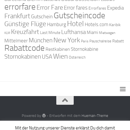
errorfare
Error Fare
Error fares
Expedia
Errorfares
Gutscheincode
Frankfurt
Gutschein
Hotel
Günstige Flüge
Hamburg
Hotels.com
Karibik
Kreuzfahrt
Lufthansa
Miami
Last Minute
Mietwagen
KLM
New York
München
Mittelmeer
Rabatt
Pauschalreise
Paris
Rabattcode
Stornokabine
Restkabinen
Wien
Stornokabinen
USA
Österreich
Powered by
- Entworfen mit dem
Hueman-Theme
Mit der Nutzung unserer Dienste erklärst Du dich damit