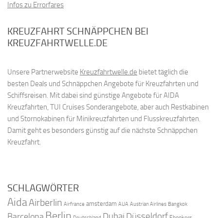
Infos zu Errorfares
KREUZFAHRT SCHNÄPPCHEN BEI
KREUZFAHRTWELLE.DE
Unsere Partnerwebsite
Kreuzfahrtwelle.de
bietet täglich die
besten Deals und Schnäppchen Angebote für Kreuzfahrten und
Schiffsreisen. Mit dabei sind günstige Angebote für AIDA
Kreuzfahrten, TUI Cruises Sonderangebote, aber auch Restkabinen
und Stornokabinen für Minikreuzfahrten und Flusskreuzfahrten.
Damit geht es besonders günstig auf die nächste Schnäppchen
Kreuzfahrt.
SCHLAGWÖRTER
Aida
Airberlin
amsterdam
Airfrance
AUA
Austrian Airlines
Bangkok
Berlin
Dubai
Düsseldorf
Barcelona
Ebookers
Deutschland