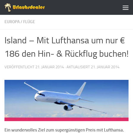
Zum Inhalt springen
EUROPA
/
FLÜGE
Island – Mit Lufthansa um nur €
186 den Hin- & Rückflug buchen!
VERÖFFENTLICHT
21. JANUAR 2014
· AKTUALISIERT
21. JANUAR 2014
Ein wundervolles Ziel zum supergünstigen Preis mit Lufthansa.