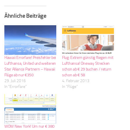
Ähnliche Beiträge
Hawaii Errorfare! Preisfehler bei
Flug: Extrem günstig fliegen mit
Lufthansa, United und weiteren
Lufthansa! Oneway Strecken
Star Alliance Partnern – Hawaii
schon ab € 29 buchen / return
Flüge ab nur €350
schon ab € 58
29. Juli 2016
4. Februar 2013
In "Errorfare"
In "Flüge"
WOW New York! Um nur € 380