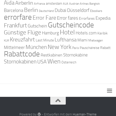
Aida
Airberlin
amsterdam
Airfrance
AUA
Austrian Airlines
Bangkok
Berlin
Dubai
Düsseldorf
Barcelona
Ebookers
Deutschland
errorfare
Error Fare
Error fares
Expedia
Errorfares
Gutscheincode
Frankfurt
Gutschein
Hotel
Günstige Flüge
Hamburg
Hotels.com
Karibik
Kreuzfahrt
Lufthansa
Miami
Last Minute
Mietwagen
KLM
New York
München
Mittelmeer
Rabatt
Pauschalreise
Paris
Rabattcode
Stornokabine
Restkabinen
Wien
Stornokabinen
USA
Österreich
Powered by
- Entworfen mit dem
Hueman-Theme