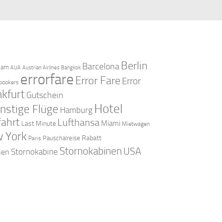
Berlin
Barcelona
dam
AUA
Austrian Airlines
Bangkok
errorfare
Error Fare
Error
bookers
nkfurt
Gutschein
Hotel
nstige Flüge
Hamburg
fahrt
Lufthansa
Miami
Last Minute
Mietwagen
 York
Rabatt
Pauschalreise
Paris
Stornokabinen
USA
Stornokabine
nen