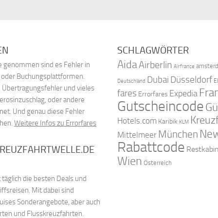
EN
SCHLAGWÖRTER
Aida
Airberlin
nde genommen sind es Fehler in
amster
Airfrance
, oder Buchungsplattformen.
Dubai
Düsseldorf
E
Deutschland
 Übertragungsfehler und vieles
Fra
fares
Expedia
Errorfares
Kerosinzuschlag, oder andere
Gutscheincode
Gü
net. Und genau diese Fehler
Kreuz
Hotels.com
Karibik
chen.
Weitere Infos zu Errorfares
KLM
New
München
Mittelmeer
Rabattcode
KREUZFAHRTWELLE.DE
Restkabi
Wien
Österreich
 täglich die besten Deals und
fsreisen. Mit dabei sind
ruises Sonderangebote, aber auch
rten und Flusskreuzfahrten.