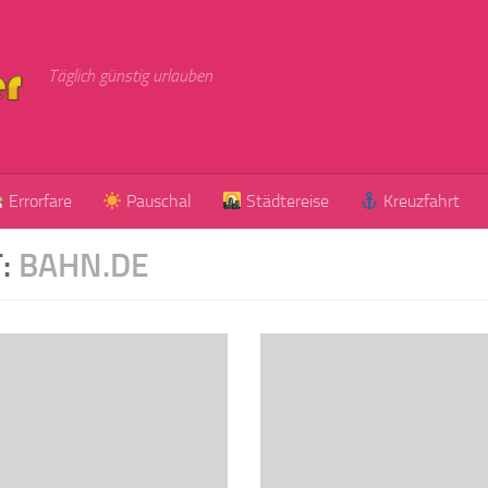
Täglich günstig urlauben
Errorfare
Pauschal
Städtereise
Kreuzfahrt
:
BAHN.DE