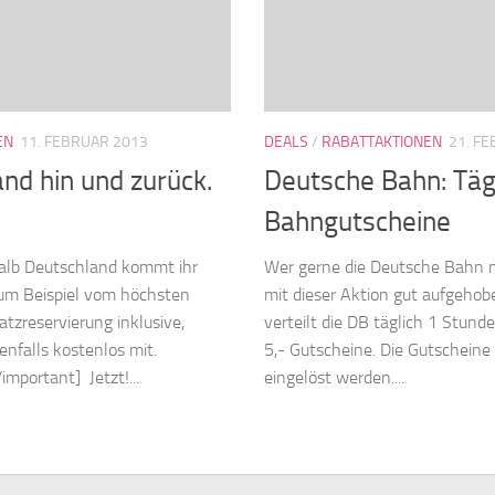
EN
11. FEBRUAR 2013
DEALS
/
RABATTAKTIONEN
21. F
nd hin und zurück.
Deutsche Bahn: Tägl
Bahngutscheine
rhalb Deutschland kommt ihr
Wer gerne die Deutsche Bahn n
zum Beispiel vom höchsten
mit dieser Aktion gut aufgehob
atzreservierung inklusive,
verteilt die DB täglich 1 Stund
enfalls kostenlos mit.
5,- Gutscheine. Die Gutschein
important] Jetzt!...
eingelöst werden....