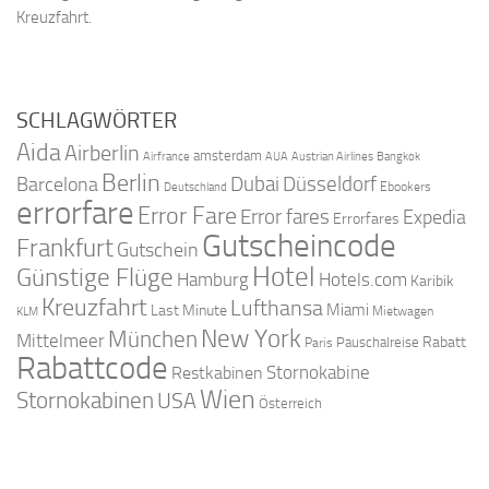
Kreuzfahrt.
SCHLAGWÖRTER
Aida
Airberlin
amsterdam
Airfrance
AUA
Austrian Airlines
Bangkok
Berlin
Dubai
Düsseldorf
Barcelona
Ebookers
Deutschland
errorfare
Error Fare
Error fares
Expedia
Errorfares
Gutscheincode
Frankfurt
Gutschein
Hotel
Günstige Flüge
Hamburg
Hotels.com
Karibik
Kreuzfahrt
Lufthansa
Miami
Last Minute
Mietwagen
KLM
New York
München
Mittelmeer
Rabatt
Pauschalreise
Paris
Rabattcode
Stornokabine
Restkabinen
Wien
Stornokabinen
USA
Österreich