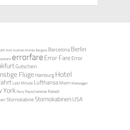
Berlin
Barcelona
dam
AUA
Austrian Airlines
Bangkok
errorfare
Error Fare
Error
bookers
nkfurt
Gutschein
Hotel
nstige Flüge
Hamburg
fahrt
Lufthansa
Miami
Last Minute
Mietwagen
 York
Rabatt
Pauschalreise
Paris
Stornokabinen
USA
Stornokabine
nen