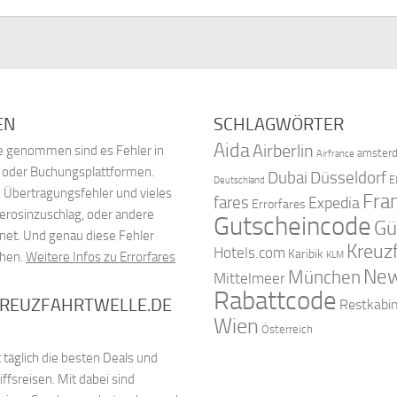
EN
SCHLAGWÖRTER
Aida
Airberlin
nde genommen sind es Fehler in
amster
Airfrance
, oder Buchungsplattformen.
Dubai
Düsseldorf
E
Deutschland
 Übertragungsfehler und vieles
Fra
fares
Expedia
Errorfares
Kerosinzuschlag, oder andere
Gutscheincode
Gü
net. Und genau diese Fehler
Kreuz
Hotels.com
Karibik
chen.
Weitere Infos zu Errorfares
KLM
New
München
Mittelmeer
Rabattcode
KREUZFAHRTWELLE.DE
Restkabi
Wien
Österreich
 täglich die besten Deals und
fsreisen. Mit dabei sind