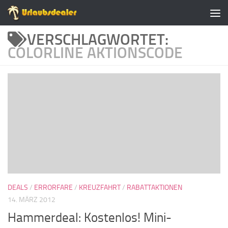
Zum Inhalt springen
VERSCHLAGWORTET:
COLORLINE AKTIONSCODE
DEALS
/
ERRORFARE
/
KREUZFAHRT
/
RABATTAKTIONEN
14. MÄRZ 2012
Hammerdeal: Kostenlos! Mini-