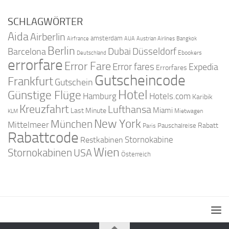
SCHLAGWÖRTER
Aida
Airberlin
amsterdam
Airfrance
AUA
Austrian Airlines
Bangkok
Berlin
Dubai
Düsseldorf
Barcelona
Ebookers
Deutschland
errorfare
Error Fare
Error fares
Expedia
Errorfares
Gutscheincode
Frankfurt
Gutschein
Hotel
Günstige Flüge
Hamburg
Hotels.com
Karibik
Kreuzfahrt
Lufthansa
Miami
Last Minute
Mietwagen
KLM
New York
München
Mittelmeer
Rabatt
Pauschalreise
Paris
Rabattcode
Stornokabine
Restkabinen
Wien
Stornokabinen
USA
Österreich