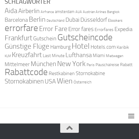
SCHLAGWÖRTER
Aida
Airberlin
amsterdam
Airfrance
AUA
Austrian Airlines
Bangkok
Berlin
Dubai
Düsseldorf
Barcelona
Ebookers
Deutschland
errorfare
Error Fare
Error fares
Expedia
Errorfares
Gutscheincode
Frankfurt
Gutschein
Hotel
Günstige Flüge
Hamburg
Hotels.com
Karibik
Kreuzfahrt
Lufthansa
Miami
Last Minute
Mietwagen
KLM
New York
München
Mittelmeer
Rabatt
Pauschalreise
Paris
Rabattcode
Stornokabine
Restkabinen
Wien
Stornokabinen
USA
Österreich