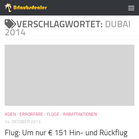
Zum Inhalt springen
VERSCHLAGWORTET:
DUBAI
2014
ASIEN
/
ERRORFARE
/
FLÜGE
/
RABATTAKTIONEN
14. OKTOBER 2013
Flug: Um nur € 151 Hin- und Rückflug