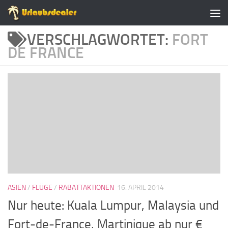
Zum Inhalt springen
VERSCHLAGWORTET:
FORT
DE FRANCE
ASIEN
/
FLÜGE
/
RABATTAKTIONEN
16. APRIL 2014
Nur heute: Kuala Lumpur, Malaysia und
Fort-de-France, Martinique ab nur €