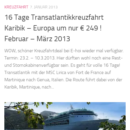
KREUZFAHRT
7. JANUAR 2013
16 Tage Transatlantikkreuzfahrt
Karibik – Europa um nur € 249 !
Februar – März 2013
WOW, schöner Kreuzfahrtdeal bei E-hoi wieder mal verfügbar.
Termin: 23.2. – 10.3.2013. Hier dürften wohl noch eine Rest-
und Stornokabinenverfügbar sein. Es geht für volle 16 Tage!
Transatlantik mit der MSC Lirica von Fort de France auf
Martinique nach Genua, Italien. Die Route führt dabei von der
Karibik, Martinique, nach...