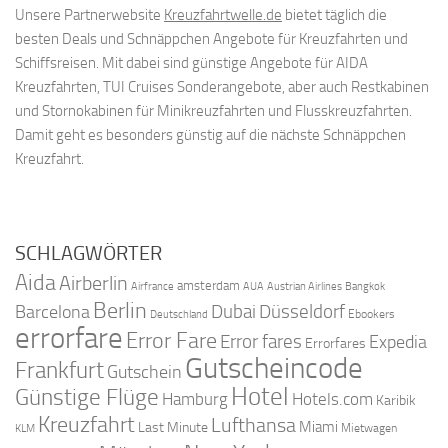
Unsere Partnerwebsite
Kreuzfahrtwelle.de
bietet täglich die
besten Deals und Schnäppchen Angebote für Kreuzfahrten und
Schiffsreisen. Mit dabei sind günstige Angebote für AIDA
Kreuzfahrten, TUI Cruises Sonderangebote, aber auch Restkabinen
und Stornokabinen für Minikreuzfahrten und Flusskreuzfahrten.
Damit geht es besonders günstig auf die nächste Schnäppchen
Kreuzfahrt.
SCHLAGWÖRTER
Aida
Airberlin
amsterdam
Airfrance
AUA
Austrian Airlines
Bangkok
Berlin
Dubai
Düsseldorf
Barcelona
Ebookers
Deutschland
errorfare
Error Fare
Error fares
Expedia
Errorfares
Gutscheincode
Frankfurt
Gutschein
Hotel
Günstige Flüge
Hamburg
Hotels.com
Karibik
Kreuzfahrt
Lufthansa
Miami
Last Minute
Mietwagen
KLM