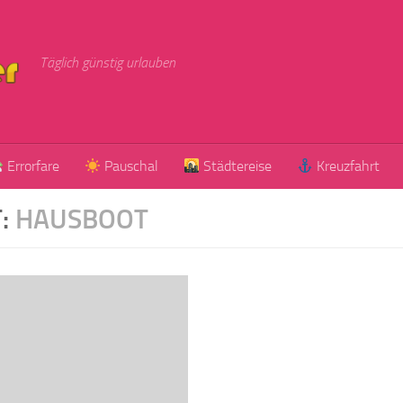
Täglich günstig urlauben
Errorfare
Pauschal
Städtereise
Kreuzfahrt
:
HAUSBOOT