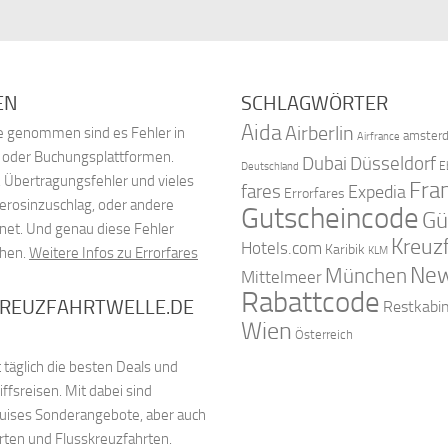
EN
SCHLAGWÖRTER
Aida
Airberlin
nde genommen sind es Fehler in
amster
Airfrance
, oder Buchungsplattformen.
Dubai
Düsseldorf
E
Deutschland
 Übertragungsfehler und vieles
Fra
fares
Expedia
Errorfares
Kerosinzuschlag, oder andere
Gutscheincode
Gü
net. Und genau diese Fehler
Kreuz
Hotels.com
Karibik
chen.
Weitere Infos zu Errorfares
KLM
New
München
Mittelmeer
Rabattcode
KREUZFAHRTWELLE.DE
Restkabi
Wien
Österreich
 täglich die besten Deals und
fsreisen. Mit dabei sind
ruises Sonderangebote, aber auch
rten und Flusskreuzfahrten.