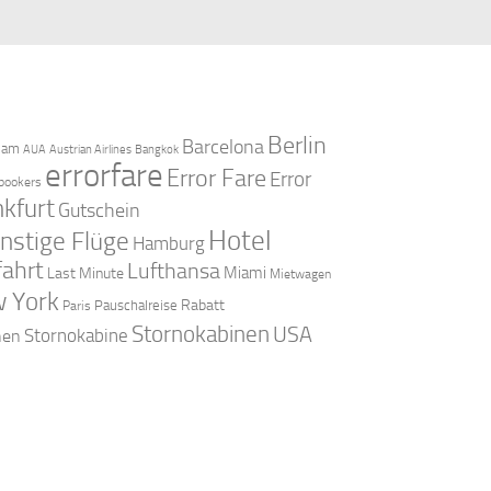
Berlin
Barcelona
dam
AUA
Austrian Airlines
Bangkok
errorfare
Error Fare
Error
bookers
nkfurt
Gutschein
Hotel
nstige Flüge
Hamburg
fahrt
Lufthansa
Miami
Last Minute
Mietwagen
 York
Rabatt
Pauschalreise
Paris
Stornokabinen
USA
Stornokabine
nen