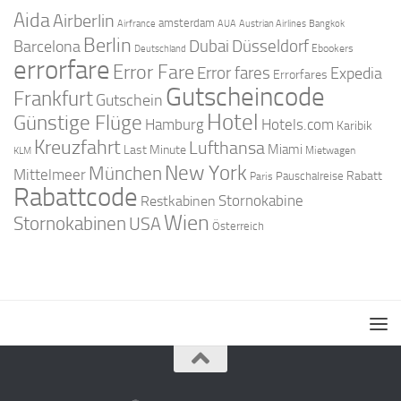
Aida
Airberlin
amsterdam
Airfrance
AUA
Austrian Airlines
Bangkok
Berlin
Dubai
Düsseldorf
Barcelona
Ebookers
Deutschland
errorfare
Error Fare
Error fares
Expedia
Errorfares
Gutscheincode
Frankfurt
Gutschein
Hotel
Günstige Flüge
Hamburg
Hotels.com
Karibik
Kreuzfahrt
Lufthansa
Miami
Last Minute
Mietwagen
KLM
New York
München
Mittelmeer
Rabatt
Pauschalreise
Paris
Rabattcode
Stornokabine
Restkabinen
Wien
Stornokabinen
USA
Österreich