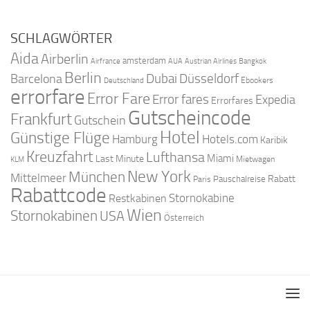
SCHLAGWÖRTER
Aida
Airberlin
amsterdam
Airfrance
AUA
Austrian Airlines
Bangkok
Berlin
Dubai
Düsseldorf
Barcelona
Ebookers
Deutschland
errorfare
Error Fare
Error fares
Expedia
Errorfares
Gutscheincode
Frankfurt
Gutschein
Hotel
Günstige Flüge
Hamburg
Hotels.com
Karibik
Kreuzfahrt
Lufthansa
Miami
Last Minute
Mietwagen
KLM
New York
München
Mittelmeer
Rabatt
Pauschalreise
Paris
Rabattcode
Stornokabine
Restkabinen
Wien
Stornokabinen
USA
Österreich