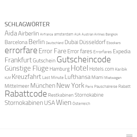
SCHLAGWÖRTER
Aida
Airberlin
amsterdam
Airfrance
AUA
Austrian Airlines
Bangkok
Berlin
Dubai
Düsseldorf
Barcelona
Ebookers
Deutschland
errorfare
Error Fare
Error fares
Expedia
Errorfares
Gutscheincode
Frankfurt
Gutschein
Hotel
Günstige Flüge
Hamburg
Hotels.com
Karibik
Kreuzfahrt
Lufthansa
Miami
Last Minute
Mietwagen
KLM
New York
München
Mittelmeer
Rabatt
Pauschalreise
Paris
Rabattcode
Stornokabine
Restkabinen
Wien
Stornokabinen
USA
Österreich