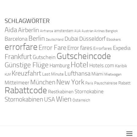
SCHLAGWÖRTER
Aida
Airberlin
amsterdam
Airfrance
AUA
Austrian Airlines
Bangkok
Berlin
Dubai
Düsseldorf
Barcelona
Ebookers
Deutschland
errorfare
Error Fare
Error fares
Expedia
Errorfares
Gutscheincode
Frankfurt
Gutschein
Hotel
Günstige Flüge
Hamburg
Hotels.com
Karibik
Kreuzfahrt
Lufthansa
Miami
Last Minute
Mietwagen
KLM
New York
München
Mittelmeer
Rabatt
Pauschalreise
Paris
Rabattcode
Stornokabine
Restkabinen
Wien
Stornokabinen
USA
Österreich