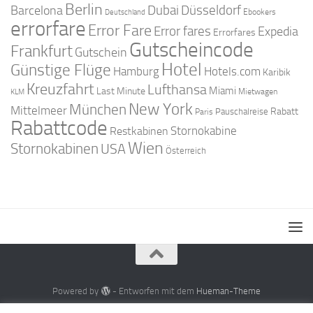
Berlin
Dubai
Düsseldorf
Barcelona
Ebookers
Deutschland
errorfare
Error Fare
Error fares
Expedia
Errorfares
Gutscheincode
Frankfurt
Gutschein
Hotel
Günstige Flüge
Hamburg
Hotels.com
Karibik
Kreuzfahrt
Lufthansa
Miami
Last Minute
Mietwagen
KLM
New York
München
Mittelmeer
Rabatt
Pauschalreise
Paris
Rabattcode
Stornokabine
Restkabinen
Wien
Stornokabinen
USA
Österreich
Powered by
- Entworfen mit dem
Hueman-Theme