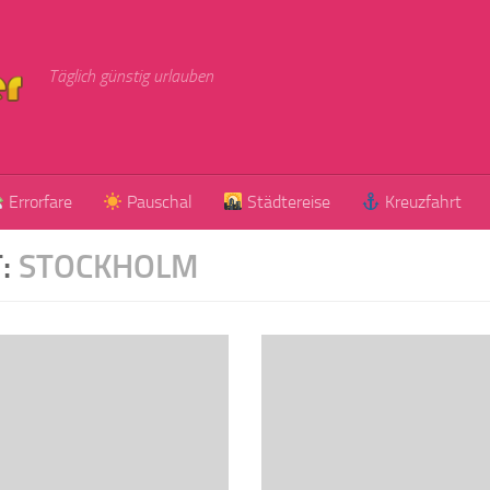
Täglich günstig urlauben
Errorfare
Pauschal
Städtereise
Kreuzfahrt
:
STOCKHOLM