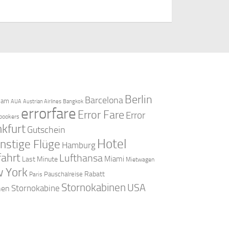
Berlin
Barcelona
dam
AUA
Austrian Airlines
Bangkok
errorfare
Error Fare
Error
bookers
nkfurt
Gutschein
Hotel
nstige Flüge
Hamburg
fahrt
Lufthansa
Miami
Last Minute
Mietwagen
 York
Rabatt
Pauschalreise
Paris
Stornokabinen
USA
Stornokabine
nen