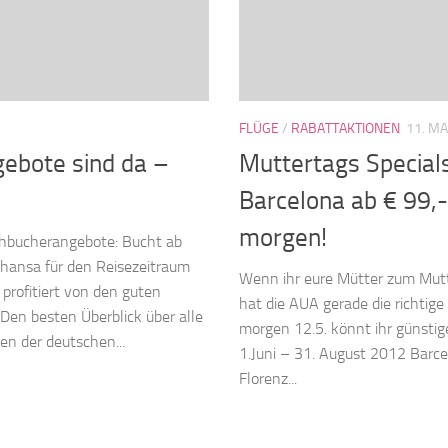
FLÜGE
/
RABATTAKTIONEN
11. MA
ebote sind da –
Muttertags Specials
Barcelona ab € 99,
morgen!
rühbucherangebote: Bucht ab
thansa für den Reisezeitraum
Wenn ihr eure Mütter zum Mut
profitiert von den guten
hat die AUA gerade die richtige
Den besten Überblick über alle
morgen 12.5. könnt ihr günstig
n der deutschen...
1.Juni – 31. August 2012 Barc
Florenz...