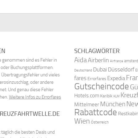
EN
SCHLAGWÖRTER
Aida
Airberlin
nde genommen sind es Fehler in
amster
Airfrance
, oder Buchungsplattformen.
Dubai
Düsseldorf
E
Deutschland
 Übertragungsfehler und vieles
Fra
fares
Expedia
Errorfares
Kerosinzuschlag, oder andere
Gutscheincode
Gü
net. Und genau diese Fehler
Kreuz
Hotels.com
Karibik
chen.
Weitere Infos zu Errorfares
KLM
New
München
Mittelmeer
Rabattcode
KREUZFAHRTWELLE.DE
Restkabi
Wien
Österreich
 täglich die besten Deals und