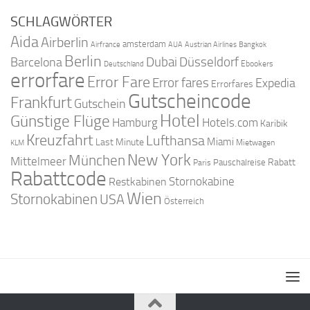
SCHLAGWÖRTER
Aida
Airberlin
amsterdam
Airfrance
AUA
Austrian Airlines
Bangkok
Berlin
Dubai
Düsseldorf
Barcelona
Ebookers
Deutschland
errorfare
Error Fare
Error fares
Expedia
Errorfares
Gutscheincode
Frankfurt
Gutschein
Hotel
Günstige Flüge
Hamburg
Hotels.com
Karibik
Kreuzfahrt
Lufthansa
Miami
Last Minute
Mietwagen
KLM
New York
München
Mittelmeer
Rabatt
Pauschalreise
Paris
Rabattcode
Stornokabine
Restkabinen
Wien
Stornokabinen
USA
Österreich