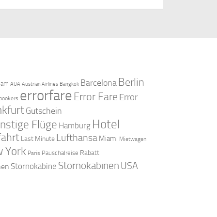
Berlin
Barcelona
dam
AUA
Austrian Airlines
Bangkok
errorfare
Error Fare
Error
bookers
nkfurt
Gutschein
Hotel
nstige Flüge
Hamburg
fahrt
Lufthansa
Miami
Last Minute
Mietwagen
 York
Rabatt
Pauschalreise
Paris
Stornokabinen
USA
Stornokabine
nen