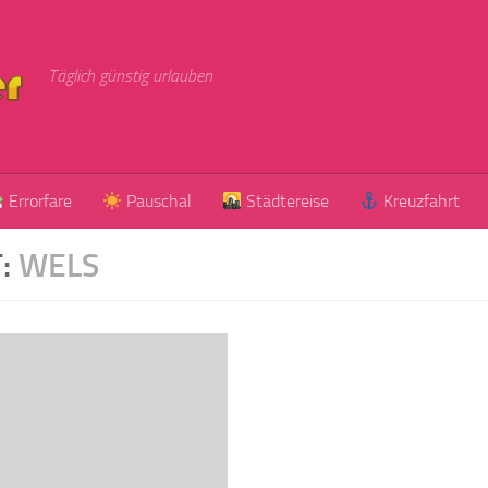
Täglich günstig urlauben
Errorfare
Pauschal
Städtereise
Kreuzfahrt
:
WELS