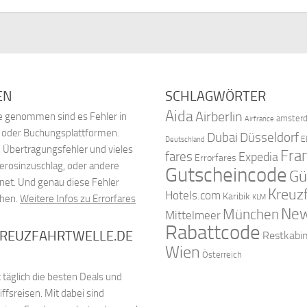
EN
SCHLAGWÖRTER
Aida
Airberlin
nde genommen sind es Fehler in
amster
Airfrance
, oder Buchungsplattformen.
Dubai
Düsseldorf
E
Deutschland
 Übertragungsfehler und vieles
Fra
fares
Expedia
Errorfares
Kerosinzuschlag, oder andere
Gutscheincode
Gü
net. Und genau diese Fehler
Kreuz
Hotels.com
Karibik
chen.
Weitere Infos zu Errorfares
KLM
New
München
Mittelmeer
Rabattcode
KREUZFAHRTWELLE.DE
Restkabi
Wien
Österreich
 täglich die besten Deals und
fsreisen. Mit dabei sind